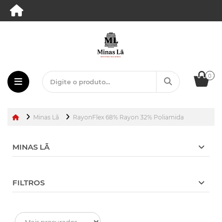
0
Minas Lã
RayonFlex 68% Rayon 32% Poliamida
MINAS LÃ
FILTROS