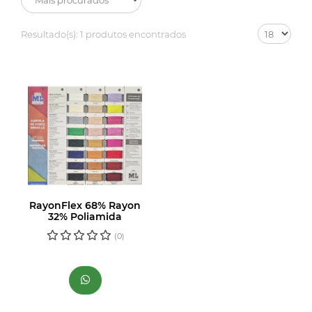
Resultado(s):
1 produtos encontrados
RayonFlex 68% Rayon
32% Poliamida
(0)