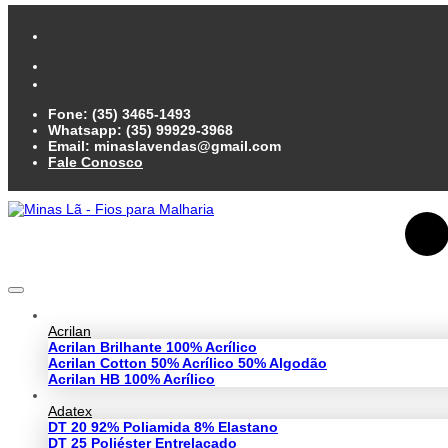
Fone: (35) 3465-1493
Whatsapp: (35) 99929-3968
Email: minaslavendas@gmail.com
Fale Conosco
Acrilan
Acrilan Brilhante 100% Acrílico
Acrilan Cotton 50% Acrílico 50% Algodão
Acrilan HB 100% Acrílico
Adatex
DT 20 92% Poliamida 8% Elastano
DT 25 Poliéster Entrelaçado