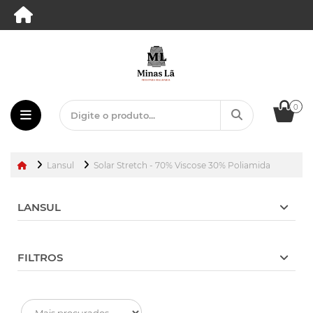
0
Lansul
Solar Stretch - 70% Viscose 30% Poliamida
LANSUL
FILTROS