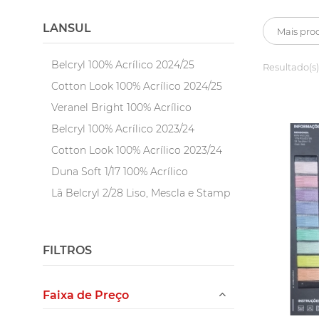
LANSUL
Belcryl 100% Acrílico 2024/25
Resultado(s)
Cotton Look 100% Acrílico 2024/25
Veranel Bright 100% Acrílico
Belcryl 100% Acrílico 2023/24
Cotton Look 100% Acrílico 2023/24
Duna Soft 1/17 100% Acrílico
Lã Belcryl 2/28 Liso, Mescla e Stamp
100% Acrílico
Lã Crystal 3/15 100% Acrílico
FILTROS
Lã Paris 1/14 Liso, Mescla 100%
Acrílico
Linha Krepp Malibú 100% Acrílico
Faixa de Preço
Linha Savannah Soft 2/34 100%