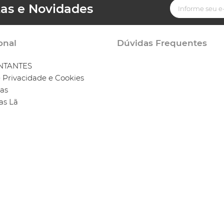
tas e Novidades
onal
Dúvidas Frequentes
NTANTES
e Privacidade e Cookies
jas
as Lã