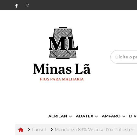
ACRILAN
ADATEX
AMPARO
DIV
Lansul
Mendonza 83% Viscose 17% Poliéster