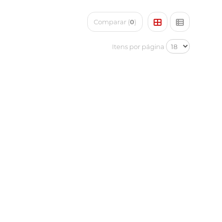
Comparar (
0
)
Itens por página