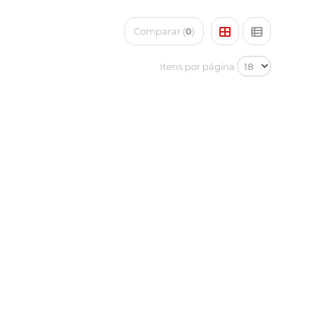
Comparar (
0
)
Itens por página