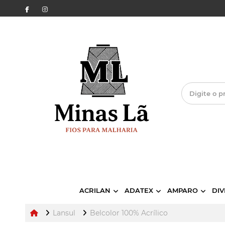
ACRILAN
ADATEX
AMPARO
DIV
Lansul
Belcolor 100% Acrílico