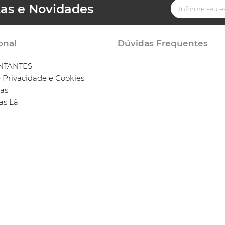
tas e Novidades
onal
Dúvidas Frequentes
NTANTES
e Privacidade e Cookies
jas
as Lã