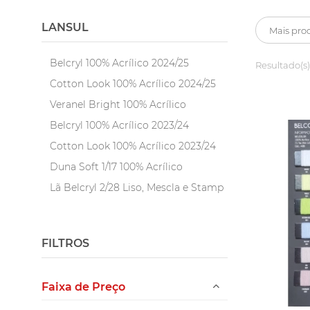
LANSUL
Belcryl 100% Acrílico 2024/25
Resultado(s)
Cotton Look 100% Acrílico 2024/25
Veranel Bright 100% Acrílico
Belcryl 100% Acrílico 2023/24
Cotton Look 100% Acrílico 2023/24
Duna Soft 1/17 100% Acrílico
Lã Belcryl 2/28 Liso, Mescla e Stamp
100% Acrílico
Lã Crystal 3/15 100% Acrílico
FILTROS
Lã Paris 1/14 Liso, Mescla 100%
Acrílico
Linha Krepp Malibú 100% Acrílico
Faixa de Preço
Linha Savannah Soft 2/34 100%