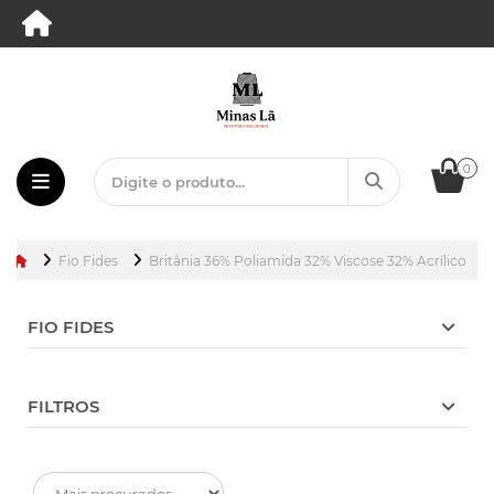
0
Fio Fides
Britânia 36% Poliamida 32% Viscose 32% Acrílico
FIO FIDES
FILTROS