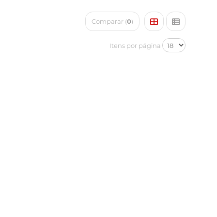
Comparar (
0
)
Itens por página