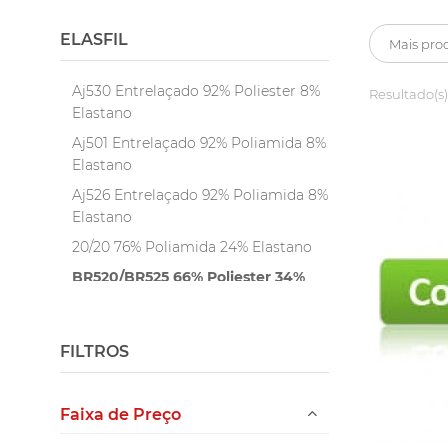
ELASFIL
Aj530 Entrelaçado 92% Poliester 8%
Resultado(s)
Elastano
Aj501 Entrelaçado 92% Poliamida 8%
Elastano
Aj526 Entrelaçado 92% Poliamida 8%
Elastano
20/20 76% Poliamida 24% Elastano
BR520/BR525 66% Poliester 34%
Elastodieno
Aj586 93% Poliester 7% Elastano
FILTROS
Aj530
20/20 - Branco e Preto
Faixa de Preço