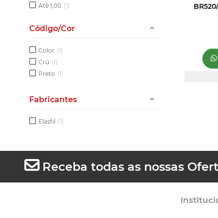
Até 1,00
(1)
BR520/
Código/Cor
Color
(1)
Crú
(1)
Preto
(1)
Fabricantes
Elasfil
(1)
Receba todas as nossas Ofer
Instituci