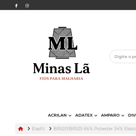
ACRILAN
ADATEX
AMPARO
DIV
Elasfil
BR520/BR525 66% Poliester 34% Elast