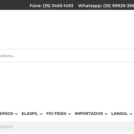
Fone: (35) 3465-1493
Whatsapp: (35) 99929-39
ERSOS
ELASFIL
FIO FIDES
IMPORTADOS
LANSUL
odieno