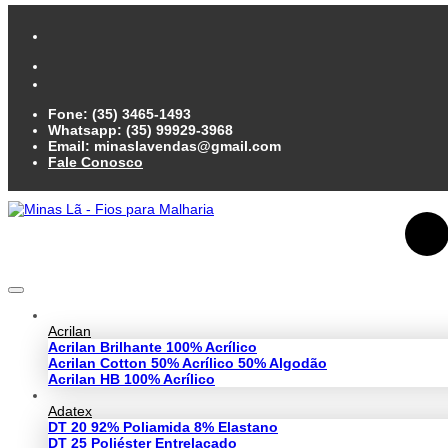
Fone: (35) 3465-1493
Whatsapp: (35) 99929-3968
Email: minaslavendas@gmail.com
Fale Conosco
Acrilan
Acrilan Brilhante 100% Acrílico
Acrilan Cotton 50% Acrílico 50% Algodão
Acrilan HB 100% Acrílico
Adatex
DT 20 92% Poliamida 8% Elastano
DT 25 Poliéster Entrelaçado