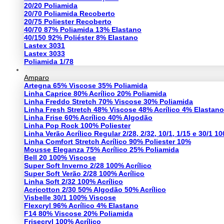
20/20 Poliamida
20/70 Poliamida Recoberto
20/75 Poliester Recoberto
40/70 87% Poliamida 13% Elastano
40/150 92% Poliéster 8% Elastano
Lastex 3031
Lastex 3033
Poliamida 1/78
Amparo
Artegna 65% Viscose 35% Poliamida
Linha Caprice 80% Acrílico 20% Poliamida
Linha Freddo Stretch 70% Viscose 30% Poliamida
Linha Fresh Stretch 48% Viscose 48% Acrílico 4% Elastano
Linha Frise 60% Acrílico 40% Algodão
Linha Pop Rock 100% Poliester
Linha Verão Acrílico Regular 2/28, 2/32, 10/1, 1/15 e 30/1 10
Linha Comfort Stretch Acrílico 90% Poliester 10%
Mousse Eleganza 75% Acrílico 25% Poliamida
Bell 20 100% Viscose
Super Soft Inverno 2/28 100% Acrílico
Super Soft Verão 2/28 100% Acrílico
Linha Soft 2/32 100% Acrílico
Acricotton 2/30 50% Algodão 50% Acrílico
Visbelle 30/1 100% Viscose
Flexcryl 96% Acrílico 4% Elastano
F14 80% Viscose 20% Poliamida
Frisecryl 100% Acrílico